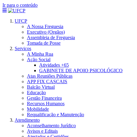
Ir para o conteúdo
UFCP
A Nossa Freguesia
Executivo (Orgãos)
Assembleia de Freguesia
Tomada de Posse
Serviços
A Minha Rua
Ação Social
Atividades +65
GABINETE DE APOIO PSICOLÓGICO
Atas Reuniões Públicas
APP FIX CASCAIS
Balcão Virtual
Educação
Gestão Financeira
Recursos Humanos
Mobilidade
Requalificação e Manutenção
Atendimento
Aconselhamento Jurídico
Avisos e Editais
Atestados e Certidões