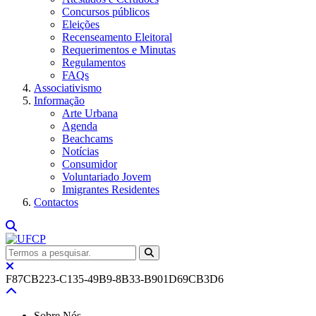
Concursos públicos
Eleições
Recenseamento Eleitoral
Requerimentos e Minutas
Regulamentos
FAQs
Associativismo
Informação
Arte Urbana
Agenda
Beachcams
Notícias
Consumidor
Voluntariado Jovem
Imigrantes Residentes
Contactos
F87CB223-C135-49B9-8B33-B901D69CB3D6
Sobre Nós