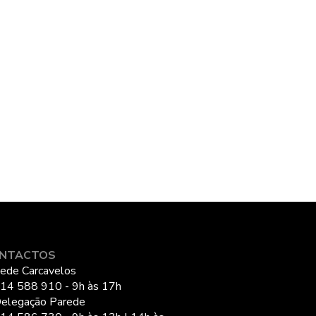
NTACTOS
ede Carcavelos
14 588 910 - 9h às 17h
elegação Parede