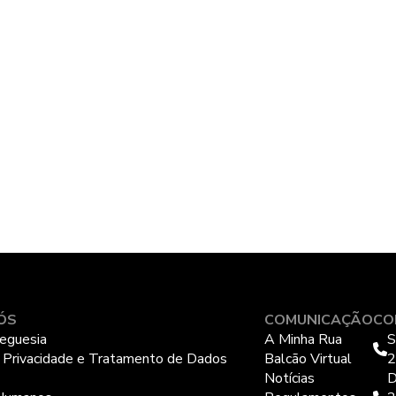
ÓS
COMUNICAÇÃO
CO
eguesia
A Minha Rua
S
e Privacidade e Tratamento de Dados
Balcão Virtual
2
Notícias
D