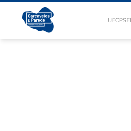
UFCP
SE
88A93549-56