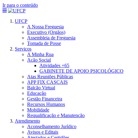
Ir para o conteúdo
UFCP
A Nossa Freguesia
Executivo (Orgãos)
Assembleia de Freguesia
Tomada de Posse
Serviços
A Minha Rua
Ação Social
Atividades +65
GABINETE DE APOIO PSICOLÓGICO
Atas Reuniões Públicas
APP FIX CASCAIS
Balcão Virtual
Educação
Gestão Financeira
Recursos Humanos
Mobilidade
Requalificação e Manutenção
Atendimento
Aconselhamento Jurídico
Avisos e Editais
Atestados e Certidões