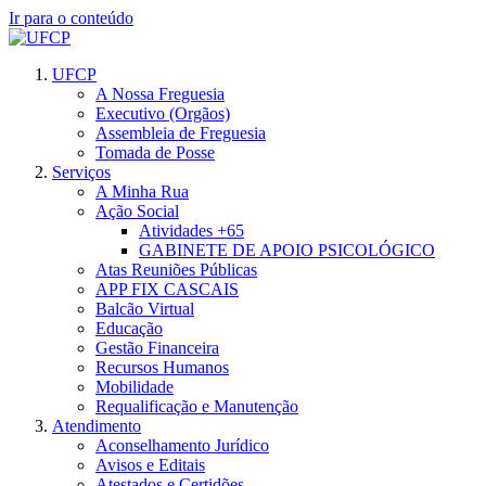
Ir para o conteúdo
UFCP
A Nossa Freguesia
Executivo (Orgãos)
Assembleia de Freguesia
Tomada de Posse
Serviços
A Minha Rua
Ação Social
Atividades +65
GABINETE DE APOIO PSICOLÓGICO
Atas Reuniões Públicas
APP FIX CASCAIS
Balcão Virtual
Educação
Gestão Financeira
Recursos Humanos
Mobilidade
Requalificação e Manutenção
Atendimento
Aconselhamento Jurídico
Avisos e Editais
Atestados e Certidões