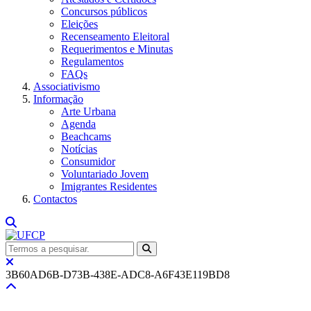
Concursos públicos
Eleições
Recenseamento Eleitoral
Requerimentos e Minutas
Regulamentos
FAQs
Associativismo
Informação
Arte Urbana
Agenda
Beachcams
Notícias
Consumidor
Voluntariado Jovem
Imigrantes Residentes
Contactos
3B60AD6B-D73B-438E-ADC8-A6F43E119BD8