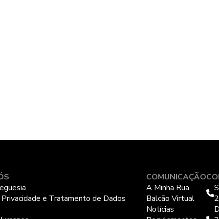
ÓS
COMUNICAÇÃO
CO
eguesia
A Minha Rua
S
e Privacidade e Tratamento de Dados
Balcão Virtual
2
Notícias
D