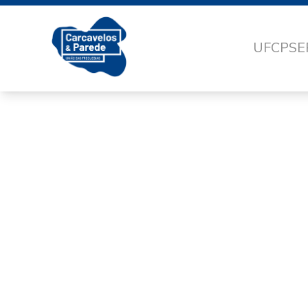
UFCP
SE
BF330F1E-13