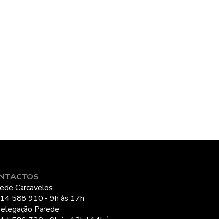
NTACTOS
ede Carcavelos
14 588 910 - 9h às 17h
elegação Parede