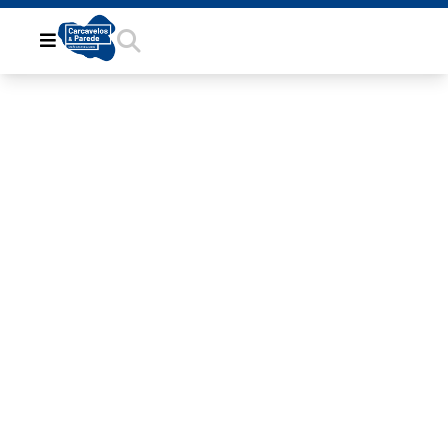
A478F78D-
6E8B-40B2-
8731-
69733039F9F0