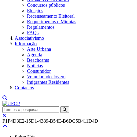
Concursos públicos
Eleições
Recenseamento Eleitoral
Requerimentos e Minutas
Regulamentos
FAQs
Associativismo
Informação
Arte Urbana
Agenda
Beachcams
Notícias
Consumidor
Voluntariado Jovem
Imigrantes Residentes
Contactos
F1F4D3E2-15D1-4389-B54E-B6DC5B411D4D
Sobre Nós