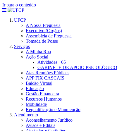
Ir para o conteúdo
UFCP
A Nossa Freguesia
Executivo (Orgãos)
Assembleia de Freguesia
Tomada de Posse
Serviços
A Minha Rua
Ação Social
Atividades +65
GABINETE DE APOIO PSICOLÓGICO
Atas Reuniões Públicas
APP FIX CASCAIS
Balcão Virtual
Educação
Gestão Financeira
Recursos Humanos
Mobilidade
Requalificação e Manutenção
Atendimento
Aconselhamento Jurídico
Avisos e Editais
Atestados e Certidões