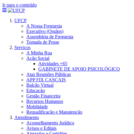
Ir para o conteúdo
UFCP
A Nossa Freguesia
Executivo (Orgãos)
Assembleia de Freguesia
Tomada de Posse
Serviços
A Minha Rua
Ação Social
Atividades +65
GABINETE DE APOIO PSICOLÓGICO
Atas Reuniões Públicas
APP FIX CASCAIS
Balcão Virtual
Educação
Gestão Financeira
Recursos Humanos
Mobilidade
Requalificação e Manutenção
Atendimento
Aconselhamento Jurídico
Avisos e Editais
Atestados e Certidões