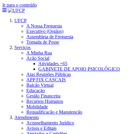
Ir para o conteúdo
UFCP
A Nossa Freguesia
Executivo (Orgãos)
Assembleia de Freguesia
Tomada de Posse
Serviços
A Minha Rua
Ação Social
Atividades +65
GABINETE DE APOIO PSICOLÓGICO
Atas Reuniões Públicas
APP FIX CASCAIS
Balcão Virtual
Educação
Gestão Financeira
Recursos Humanos
Mobilidade
Requalificação e Manutenção
Atendimento
Aconselhamento Jurídico
Avisos e Editais
Atestados e Certidões