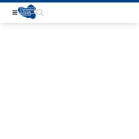
DD581B08-
7381-4668-
B981-
8412708155AA