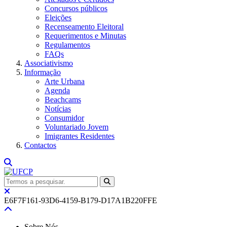
Concursos públicos
Eleições
Recenseamento Eleitoral
Requerimentos e Minutas
Regulamentos
FAQs
Associativismo
Informação
Arte Urbana
Agenda
Beachcams
Notícias
Consumidor
Voluntariado Jovem
Imigrantes Residentes
Contactos
E6F7F161-93D6-4159-B179-D17A1B220FFE
Sobre Nós