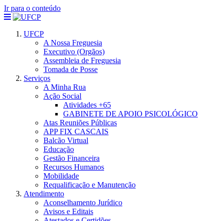
Ir para o conteúdo
UFCP
A Nossa Freguesia
Executivo (Orgãos)
Assembleia de Freguesia
Tomada de Posse
Serviços
A Minha Rua
Ação Social
Atividades +65
GABINETE DE APOIO PSICOLÓGICO
Atas Reuniões Públicas
APP FIX CASCAIS
Balcão Virtual
Educação
Gestão Financeira
Recursos Humanos
Mobilidade
Requalificação e Manutenção
Atendimento
Aconselhamento Jurídico
Avisos e Editais
Atestados e Certidões