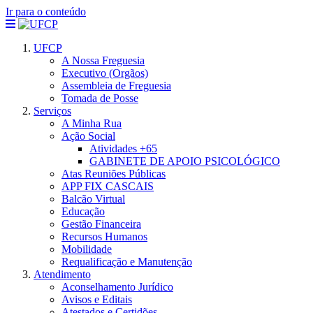
Ir para o conteúdo
UFCP
A Nossa Freguesia
Executivo (Orgãos)
Assembleia de Freguesia
Tomada de Posse
Serviços
A Minha Rua
Ação Social
Atividades +65
GABINETE DE APOIO PSICOLÓGICO
Atas Reuniões Públicas
APP FIX CASCAIS
Balcão Virtual
Educação
Gestão Financeira
Recursos Humanos
Mobilidade
Requalificação e Manutenção
Atendimento
Aconselhamento Jurídico
Avisos e Editais
Atestados e Certidões