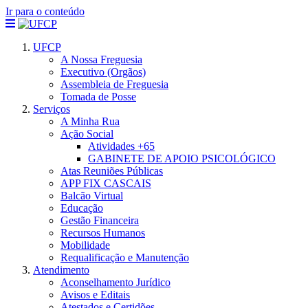
Ir para o conteúdo
UFCP
A Nossa Freguesia
Executivo (Orgãos)
Assembleia de Freguesia
Tomada de Posse
Serviços
A Minha Rua
Ação Social
Atividades +65
GABINETE DE APOIO PSICOLÓGICO
Atas Reuniões Públicas
APP FIX CASCAIS
Balcão Virtual
Educação
Gestão Financeira
Recursos Humanos
Mobilidade
Requalificação e Manutenção
Atendimento
Aconselhamento Jurídico
Avisos e Editais
Atestados e Certidões