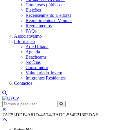
Concursos públicos
Eleições
Recenseamento Eleitoral
Requerimentos e Minutas
Regulamentos
FAQs
Associativismo
Informação
Arte Urbana
Agenda
Beachcams
Notícias
Consumidor
Voluntariado Jovem
Imigrantes Residentes
Contactos
7AE53DDB-A61D-4A74-BADC-554E21803DAF
Sobre Nós