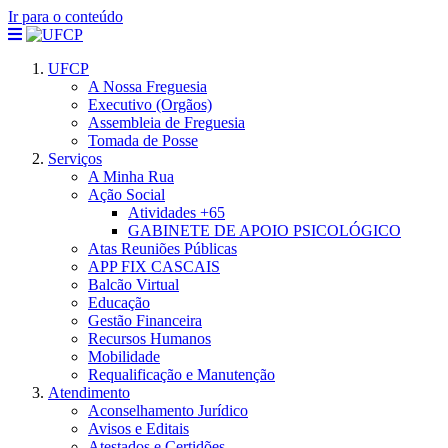
Ir para o conteúdo
UFCP
A Nossa Freguesia
Executivo (Orgãos)
Assembleia de Freguesia
Tomada de Posse
Serviços
A Minha Rua
Ação Social
Atividades +65
GABINETE DE APOIO PSICOLÓGICO
Atas Reuniões Públicas
APP FIX CASCAIS
Balcão Virtual
Educação
Gestão Financeira
Recursos Humanos
Mobilidade
Requalificação e Manutenção
Atendimento
Aconselhamento Jurídico
Avisos e Editais
Atestados e Certidões