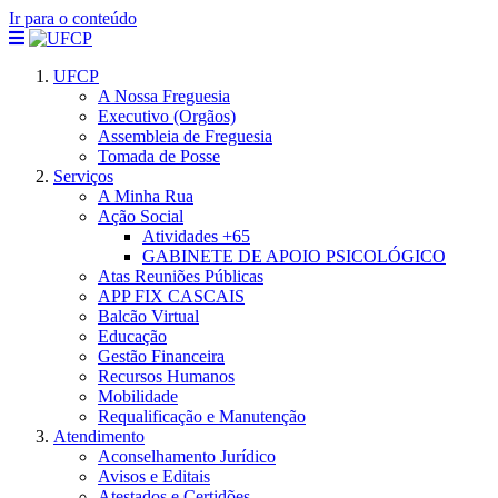
Ir para o conteúdo
UFCP
A Nossa Freguesia
Executivo (Orgãos)
Assembleia de Freguesia
Tomada de Posse
Serviços
A Minha Rua
Ação Social
Atividades +65
GABINETE DE APOIO PSICOLÓGICO
Atas Reuniões Públicas
APP FIX CASCAIS
Balcão Virtual
Educação
Gestão Financeira
Recursos Humanos
Mobilidade
Requalificação e Manutenção
Atendimento
Aconselhamento Jurídico
Avisos e Editais
Atestados e Certidões