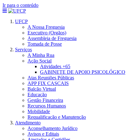
Ir para o conteúdo
UFCP
A Nossa Freguesia
Executivo (Orgãos)
Assembleia de Freguesia
Tomada de Posse
Serviços
A Minha Rua
Ação Social
Atividades +65
GABINETE DE APOIO PSICOLÓGICO
Atas Reuniões Públicas
APP FIX CASCAIS
Balcão Virtual
Educação
Gestão Financeira
Recursos Humanos
Mobilidade
Requalificação e Manutenção
Atendimento
Aconselhamento Jurídico
Avisos e Editais
Atestados e Certidões