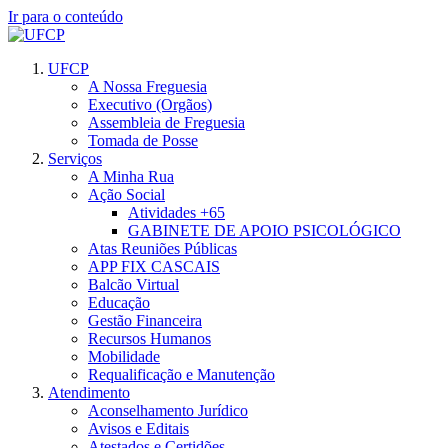
Ir para o conteúdo
UFCP
A Nossa Freguesia
Executivo (Orgãos)
Assembleia de Freguesia
Tomada de Posse
Serviços
A Minha Rua
Ação Social
Atividades +65
GABINETE DE APOIO PSICOLÓGICO
Atas Reuniões Públicas
APP FIX CASCAIS
Balcão Virtual
Educação
Gestão Financeira
Recursos Humanos
Mobilidade
Requalificação e Manutenção
Atendimento
Aconselhamento Jurídico
Avisos e Editais
Atestados e Certidões