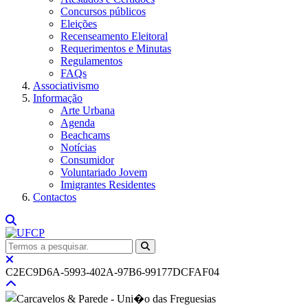
Concursos públicos
Eleições
Recenseamento Eleitoral
Requerimentos e Minutas
Regulamentos
FAQs
Associativismo
Informação
Arte Urbana
Agenda
Beachcams
Notícias
Consumidor
Voluntariado Jovem
Imigrantes Residentes
Contactos
C2EC9D6A-5993-402A-97B6-99177DCFAF04