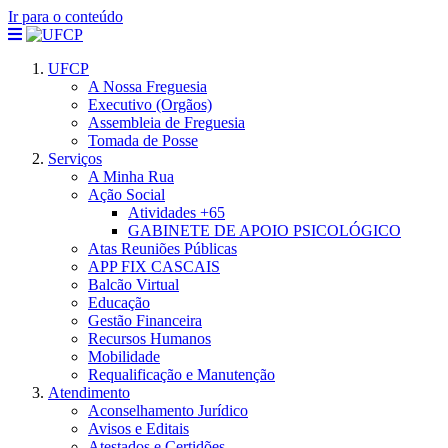
Ir para o conteúdo
UFCP
A Nossa Freguesia
Executivo (Orgãos)
Assembleia de Freguesia
Tomada de Posse
Serviços
A Minha Rua
Ação Social
Atividades +65
GABINETE DE APOIO PSICOLÓGICO
Atas Reuniões Públicas
APP FIX CASCAIS
Balcão Virtual
Educação
Gestão Financeira
Recursos Humanos
Mobilidade
Requalificação e Manutenção
Atendimento
Aconselhamento Jurídico
Avisos e Editais
Atestados e Certidões