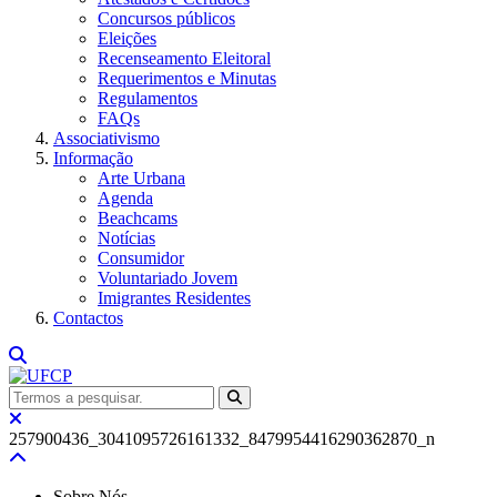
Concursos públicos
Eleições
Recenseamento Eleitoral
Requerimentos e Minutas
Regulamentos
FAQs
Associativismo
Informação
Arte Urbana
Agenda
Beachcams
Notícias
Consumidor
Voluntariado Jovem
Imigrantes Residentes
Contactos
257900436_3041095726161332_8479954416290362870_n
Sobre Nós