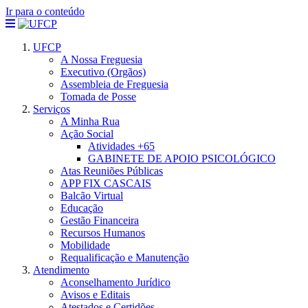
Ir para o conteúdo
UFCP
A Nossa Freguesia
Executivo (Orgãos)
Assembleia de Freguesia
Tomada de Posse
Serviços
A Minha Rua
Ação Social
Atividades +65
GABINETE DE APOIO PSICOLÓGICO
Atas Reuniões Públicas
APP FIX CASCAIS
Balcão Virtual
Educação
Gestão Financeira
Recursos Humanos
Mobilidade
Requalificação e Manutenção
Atendimento
Aconselhamento Jurídico
Avisos e Editais
Atestados e Certidões