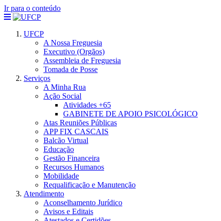
Ir para o conteúdo
UFCP
A Nossa Freguesia
Executivo (Orgãos)
Assembleia de Freguesia
Tomada de Posse
Serviços
A Minha Rua
Ação Social
Atividades +65
GABINETE DE APOIO PSICOLÓGICO
Atas Reuniões Públicas
APP FIX CASCAIS
Balcão Virtual
Educação
Gestão Financeira
Recursos Humanos
Mobilidade
Requalificação e Manutenção
Atendimento
Aconselhamento Jurídico
Avisos e Editais
Atestados e Certidões