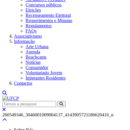
Concursos públicos
Eleições
Recenseamento Eleitoral
Requerimentos e Minutas
Regulamentos
FAQs
Associativismo
Informação
Arte Urbana
Agenda
Beachcams
Notícias
Consumidor
Voluntariado Jovem
Imigrantes Residentes
Contactos
260549346_3046001009004137_4143905721186620416_n
Sobre Nós