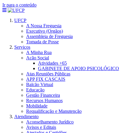
Ir para o conteúdo
UFCP
A Nossa Freguesia
Executivo (Orgãos)
Assembleia de Freguesia
Tomada de Posse
Serviços
A Minha Rua
Ação Social
Atividades +65
GABINETE DE APOIO PSICOLÓGICO
Atas Reuniões Públicas
APP FIX CASCAIS
Balcão Virtual
Educação
Gestão Financeira
Recursos Humanos
Mobilidade
Requalificação e Manutenção
Atendimento
Aconselhamento Jurídico
Avisos e Editais
Atestados e Certidões