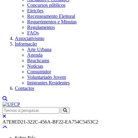
Concursos públicos
Eleições
Recenseamento Eleitoral
Requerimentos e Minutas
Regulamentos
FAQs
Associativismo
Informação
Arte Urbana
Agenda
Beachcams
Notícias
Consumidor
Voluntariado Jovem
Imigrantes Residentes
Contactos
A7E8ED21-322C-456A-BF22-EA754C5453C2
Sobre Nós