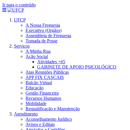
Ir para o conteúdo
UFCP
A Nossa Freguesia
Executivo (Orgãos)
Assembleia de Freguesia
Tomada de Posse
Serviços
A Minha Rua
Ação Social
Atividades +65
GABINETE DE APOIO PSICOLÓGICO
Atas Reuniões Públicas
APP FIX CASCAIS
Balcão Virtual
Educação
Gestão Financeira
Recursos Humanos
Mobilidade
Requalificação e Manutenção
Atendimento
Aconselhamento Jurídico
Avisos e Editais
Atestados e Certidões