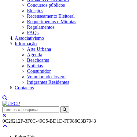
Concursos públicos
Eleições
Recenseamento Eleitoral
Requerimentos e Minutas
Regulamentos
FAQs
Associativismo
Informação
Arte Urbana
Agenda
Beachcams
Notícias
Consumidor
Voluntariado Jovem
Imigrantes Residentes
Contactos
0C26212F-3F0C-49C5-BD1D-FF986C3B7943
Sobre Nós