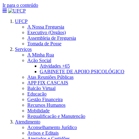
Ir para o conteúdo
UFCP
A Nossa Freguesia
Executivo (Orgãos)
Assembleia de Freguesia
Tomada de Posse
Serviços
A Minha Rua
Ação Social
Atividades +65
GABINETE DE APOIO PSICOLÓGICO
Atas Reuniões Públicas
APP FIX CASCAIS
Balcão Virtual
Educação
Gestão Financeira
Recursos Humanos
Mobilidade
Requalificação e Manutenção
Atendimento
Aconselhamento Jurídico
Avisos e Editais
Atestados e Certidões