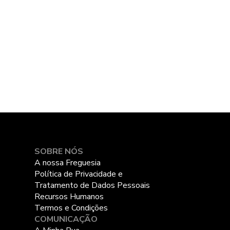
2
SOBRE NÓS
A nossa Freguesia
Política de Privacidade e
Tratamento de Dados Pessoais
Recursos Humanos
Termos e Condições
COMUNICAÇÃO