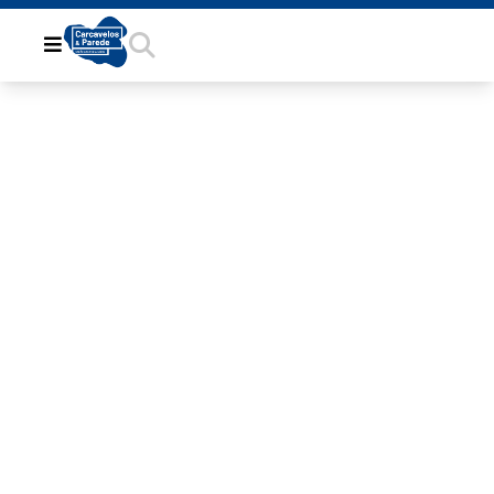
37B3D78C-
FF86-44C1-
BAC0-
0462FBD54981