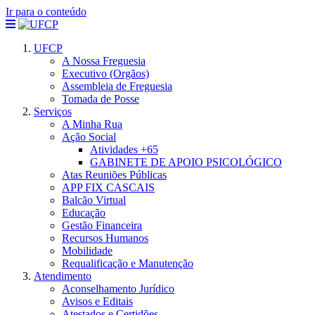
Ir para o conteúdo
UFCP
A Nossa Freguesia
Executivo (Orgãos)
Assembleia de Freguesia
Tomada de Posse
Serviços
A Minha Rua
Ação Social
Atividades +65
GABINETE DE APOIO PSICOLÓGICO
Atas Reuniões Públicas
APP FIX CASCAIS
Balcão Virtual
Educação
Gestão Financeira
Recursos Humanos
Mobilidade
Requalificação e Manutenção
Atendimento
Aconselhamento Jurídico
Avisos e Editais
Atestados e Certidões