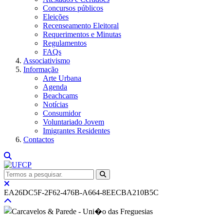
Concursos públicos
Eleições
Recenseamento Eleitoral
Requerimentos e Minutas
Regulamentos
FAQs
Associativismo
Informação
Arte Urbana
Agenda
Beachcams
Notícias
Consumidor
Voluntariado Jovem
Imigrantes Residentes
Contactos
EA26DC5F-2F62-476B-A664-8EECBA210B5C