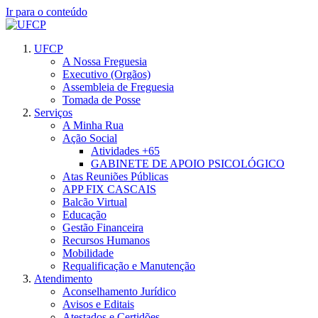
Ir para o conteúdo
UFCP
A Nossa Freguesia
Executivo (Orgãos)
Assembleia de Freguesia
Tomada de Posse
Serviços
A Minha Rua
Ação Social
Atividades +65
GABINETE DE APOIO PSICOLÓGICO
Atas Reuniões Públicas
APP FIX CASCAIS
Balcão Virtual
Educação
Gestão Financeira
Recursos Humanos
Mobilidade
Requalificação e Manutenção
Atendimento
Aconselhamento Jurídico
Avisos e Editais
Atestados e Certidões