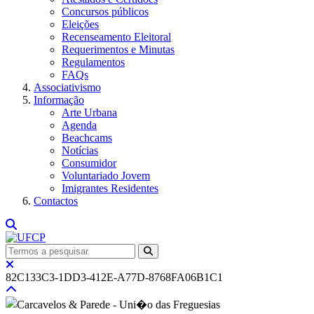
Concursos públicos
Eleições
Recenseamento Eleitoral
Requerimentos e Minutas
Regulamentos
FAQs
Associativismo
Informação
Arte Urbana
Agenda
Beachcams
Notícias
Consumidor
Voluntariado Jovem
Imigrantes Residentes
Contactos
82C133C3-1DD3-412E-A77D-8768FA06B1C1