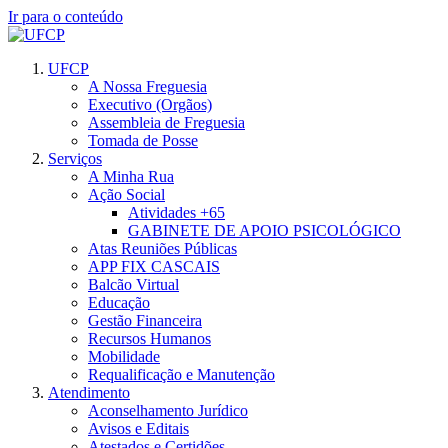
Ir para o conteúdo
UFCP
A Nossa Freguesia
Executivo (Orgãos)
Assembleia de Freguesia
Tomada de Posse
Serviços
A Minha Rua
Ação Social
Atividades +65
GABINETE DE APOIO PSICOLÓGICO
Atas Reuniões Públicas
APP FIX CASCAIS
Balcão Virtual
Educação
Gestão Financeira
Recursos Humanos
Mobilidade
Requalificação e Manutenção
Atendimento
Aconselhamento Jurídico
Avisos e Editais
Atestados e Certidões