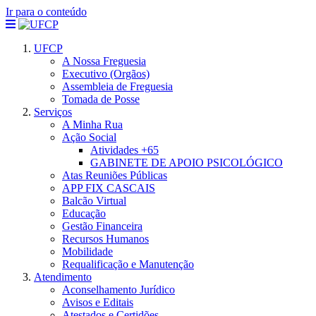
Ir para o conteúdo
UFCP
A Nossa Freguesia
Executivo (Orgãos)
Assembleia de Freguesia
Tomada de Posse
Serviços
A Minha Rua
Ação Social
Atividades +65
GABINETE DE APOIO PSICOLÓGICO
Atas Reuniões Públicas
APP FIX CASCAIS
Balcão Virtual
Educação
Gestão Financeira
Recursos Humanos
Mobilidade
Requalificação e Manutenção
Atendimento
Aconselhamento Jurídico
Avisos e Editais
Atestados e Certidões