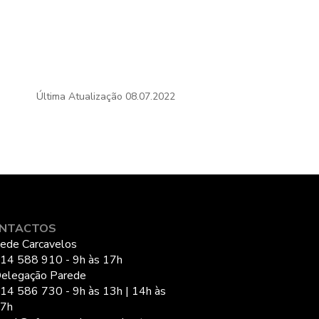
Última Atualização
08.07.2022
NTACTOS
ede Carcavelos
14 588 910 - 9h às 17h
elegação Parede
14 586 730 - 9h às 13h | 14h às
7h