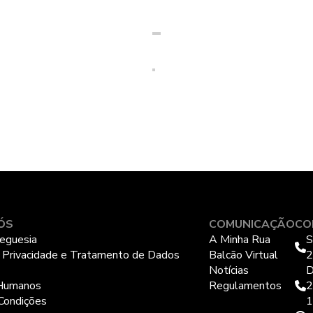
ÓS
COMUNICAÇÃO
CO
eguesia
A Minha Rua
S
e Privacidade e Tratamento de Dados
Balcão Virtual
2
Notícias
D
Humanos
Regulamentos
2
Condições
1