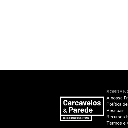
SOBRE N
A nossa Fr
Política d
Pessoais
Recursos 
Termos e 