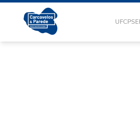
UFCP
SE
VIS
SAN