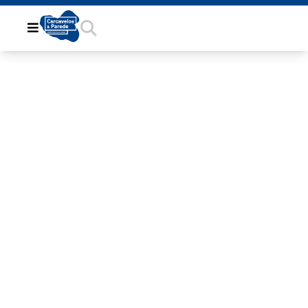
B74FB4DA-
67B5-487E-
9696-
F53435F340D0