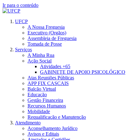
Ir para o conteúdo
UFCP
A Nossa Freguesia
Executivo (Orgãos)
Assembleia de Freguesia
Tomada de Posse
Serviços
A Minha Rua
Ação Social
Atividades +65
GABINETE DE APOIO PSICOLÓGICO
Atas Reuniões Públicas
APP FIX CASCAIS
Balcão Virtual
Educação
Gestão Financeira
Recursos Humanos
Mobilidade
Requalificação e Manutenção
Atendimento
Aconselhamento Jurídico
Avisos e Editais
Atestados e Certidões