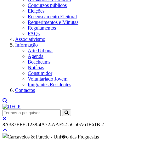
Concursos públicos
Eleições
Recenseamento Eleitoral
Requerimentos e Minutas
Regulamentos
FAQs
Associativismo
Informação
Arte Urbana
Agenda
Beachcams
Notícias
Consumidor
Voluntariado Jovem
Imigrantes Residentes
Contactos
8A387EFE-1238-4A72-AAF5-55C50A61E61B 2