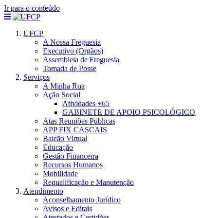
Ir para o conteúdo
UFCP
A Nossa Freguesia
Executivo (Orgãos)
Assembleia de Freguesia
Tomada de Posse
Serviços
A Minha Rua
Ação Social
Atividades +65
GABINETE DE APOIO PSICOLÓGICO
Atas Reuniões Públicas
APP FIX CASCAIS
Balcão Virtual
Educação
Gestão Financeira
Recursos Humanos
Mobilidade
Requalificação e Manutenção
Atendimento
Aconselhamento Jurídico
Avisos e Editais
Atestados e Certidões