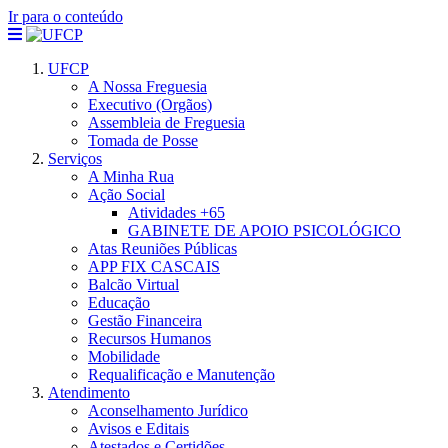
Ir para o conteúdo
UFCP
A Nossa Freguesia
Executivo (Orgãos)
Assembleia de Freguesia
Tomada de Posse
Serviços
A Minha Rua
Ação Social
Atividades +65
GABINETE DE APOIO PSICOLÓGICO
Atas Reuniões Públicas
APP FIX CASCAIS
Balcão Virtual
Educação
Gestão Financeira
Recursos Humanos
Mobilidade
Requalificação e Manutenção
Atendimento
Aconselhamento Jurídico
Avisos e Editais
Atestados e Certidões