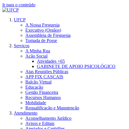
Ir para o conteúdo
UFCP
A Nossa Freguesia
Executivo (Orgãos)
Assembleia de Freguesia
Tomada de Posse
Serviços
A Minha Rua
Ação Social
Atividades +65
GABINETE DE APOIO PSICOLÓGICO
Atas Reuniões Públicas
APP FIX CASCAIS
Balcão Virtual
Educação
Gestão Financeira
Recursos Humanos
Mobilidade
Requalificação e Manutenção
Atendimento
Aconselhamento Jurídico
Avisos e Editais
Atestados e Certidões