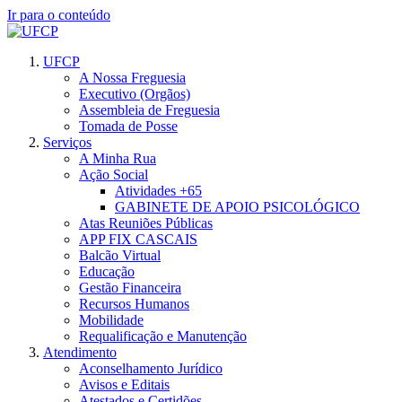
Ir para o conteúdo
UFCP
A Nossa Freguesia
Executivo (Orgãos)
Assembleia de Freguesia
Tomada de Posse
Serviços
A Minha Rua
Ação Social
Atividades +65
GABINETE DE APOIO PSICOLÓGICO
Atas Reuniões Públicas
APP FIX CASCAIS
Balcão Virtual
Educação
Gestão Financeira
Recursos Humanos
Mobilidade
Requalificação e Manutenção
Atendimento
Aconselhamento Jurídico
Avisos e Editais
Atestados e Certidões