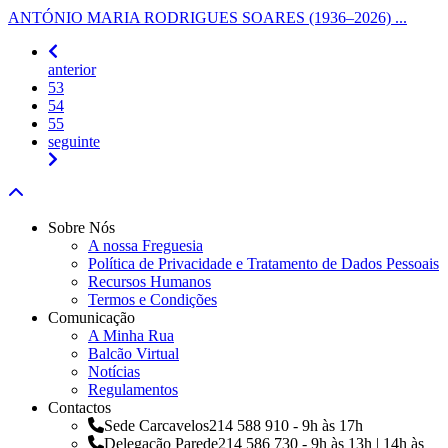
ANTÓNIO MARIA RODRIGUES SOARES (1936–2026) ...
anterior
53
54
55
seguinte
Sobre Nós
A nossa Freguesia
Política de Privacidade e Tratamento de Dados Pessoais
Recursos Humanos
Termos e Condições
Comunicação
A Minha Rua
Balcão Virtual
Notícias
Regulamentos
Contactos
Sede Carcavelos
214 588 910 - 9h às 17h
Delegação Parede
214 586 730 - 9h às 13h | 14h às