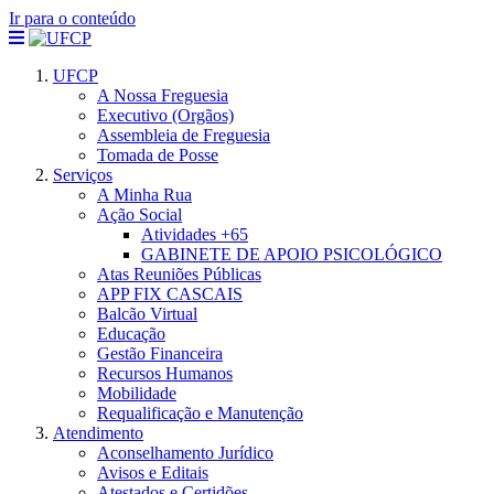
Ir para o conteúdo
UFCP
A Nossa Freguesia
Executivo (Orgãos)
Assembleia de Freguesia
Tomada de Posse
Serviços
A Minha Rua
Ação Social
Atividades +65
GABINETE DE APOIO PSICOLÓGICO
Atas Reuniões Públicas
APP FIX CASCAIS
Balcão Virtual
Educação
Gestão Financeira
Recursos Humanos
Mobilidade
Requalificação e Manutenção
Atendimento
Aconselhamento Jurídico
Avisos e Editais
Atestados e Certidões